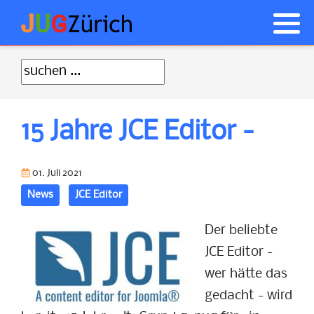
Anmelden
Was ist Joomla! ?
Akeeba Backup Tipps
NorrNext
Geschichte von Joomla
JCE Tipps
15 Jahre JCE Editor -
Wie anfangen
Probleme nach Updates
CSS Tipps
JUGs
01. Juli 2021
News
JCE Editor
Allgemeine Tipps
Der beliebte
JCE Editor -
wer hätte das
gedacht - wird