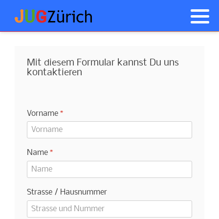
Anmelden
Was ist Joomla! ?
Akeeba Backup Tipps
NorrNext
Mit diesem Formular kannst Du uns
Geschichte von Joomla
JCE Tipps
kontaktieren
Wie anfangen
Probleme nach Updates
Vorname
*
CSS Tipps
JUGs
Allgemeine Tipps
Name
*
Strasse / Hausnummer